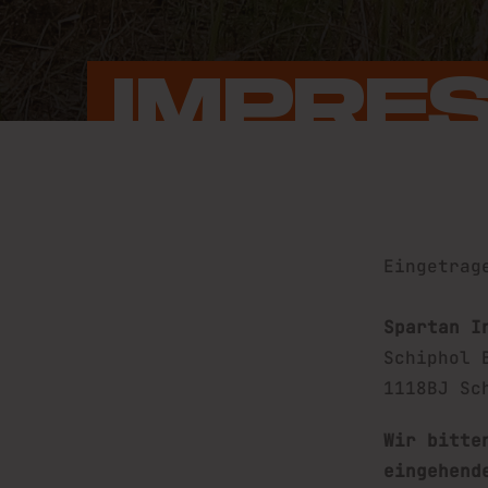
IMPRE
Eingetrag
Spartan I
Schiphol 
1118BJ Sc
Wir bitte
eingehend