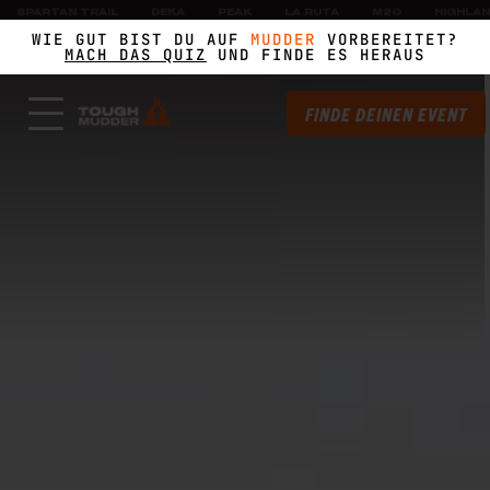
SPARTAN TRAIL
DEKA
PEAK
LA RUTA
M2O
HIGHLA
WIE GUT BIST DU AUF
MUDDER
VORBEREITET?
MACH DAS QUIZ
UND FINDE ES HERAUS
FINDE DEINEN EVENT