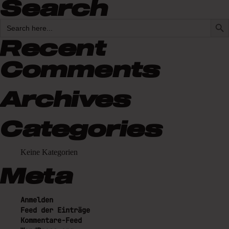
Search
eine geniale Erfahrung und viele Blicke
ZU DEN FAQS
Search Butto
hinter die Kulissen.
SEARCH
FOR:
Recent
ANMELDUNG IN KÜRZE
Comments
MÖGLICH
Archives
Categories
Keine Kategorien
Meta
Anmelden
Feed der Einträge
Kommentare-Feed