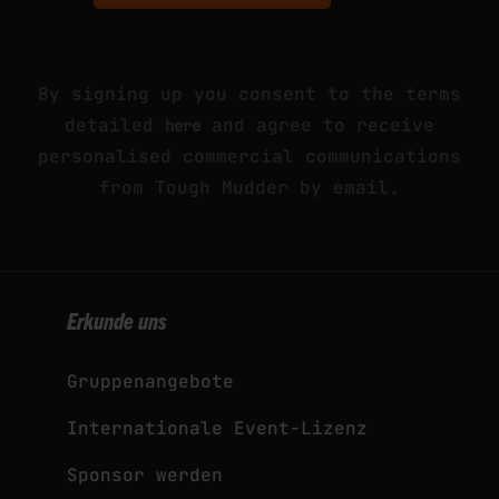
This site is protected by reCAPTCHA and
the Google
and
Privacy Policy
Terms of Service
apply.
By signing up you consent to the terms
detailed
and agree to receive
here
personalised commercial communications
from Tough Mudder by email.
Erkunde uns
Gruppenangebote
Internationale Event-Lizenz
Sponsor werden