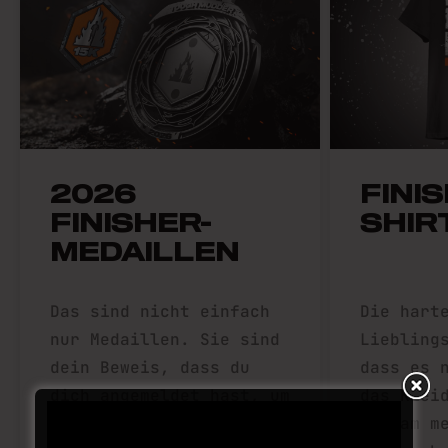
2026
FINI
FINISHER-
SHIR
MEDAILLEN
Das sind nicht einfach
Die hart
nur Medaillen. Sie sind
Liebling
dein Beweis, dass du
dass es 
dich angemeldet hast, um
das Klei
durchnässt, geschockt
das am m
ABONNIERE DEINE