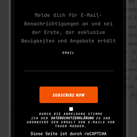
und zutiefst gedemütigt
NÄCHSTE SUCHT
Egal, ob
zu werden… und es
oft durc
Melde dich für E-Mail-
trotzdem jede Sekunde
gezogen 
Benachrichtigungen an und sei
geliebt hast. Für 2026
Ärmel vo
der Erste, der exklusive
präsentieren wir dir das
abgeschn
Neuigkeiten und Angebote erhält
Hex System: ein cleveres
wahrsche
neues System, um deine
du den f
EMAIL
Geschichte zu zeigen –
den es e
ein Rennen nach dem
Überquer
anderen.
im Jahr 
verdiene
Mudder F
DURCH DIE ANMELDUNG STIMME
DATENSCHUTZERKLÄRUNG
ICH DER
ZU UND
ABONNIERE DEN ERHALT VON E-MAILS VON
TOUGH MUDDER.
Diese Seite ist durch reCAPTCHA