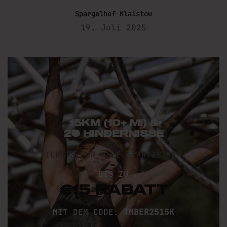
Spargelhof Klaistow
19. Juli 2025
15KM (10+ MI) &
20 HINDERNISSE
TICKETS FÜR ALLE STARTZEITEN:
BIS ZU
€15 RABATT
MIT DEM CODE
:
TMBER2515K