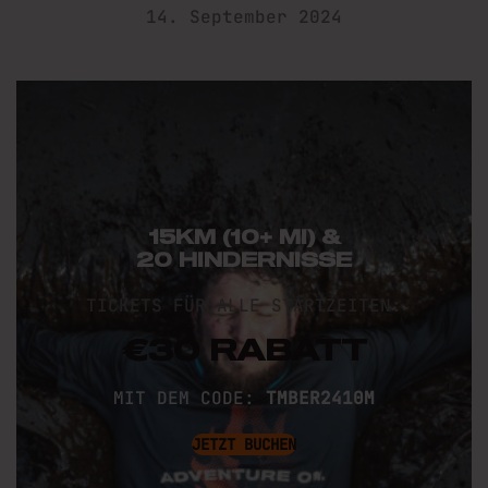
14. September 2024
15KM (10+ MI) &
20 HINDERNISSE
TICKETS FÜR ALLE STARTZEITEN:
€30 RABATT
MIT DEM CODE
:
TMBER2410M
JETZT BUCHEN