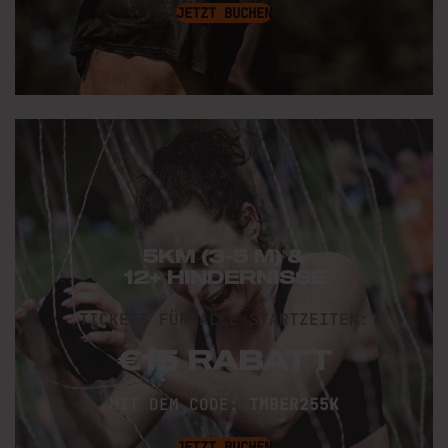
JETZT BUCHEN
5KM (3-5 M) &
12+ HINDERNISSE
TICKETS FÜR ALLE STARTZEITEN:
€15 RABATT
MIT DEM CODE
:
TMBER255K
JETZT BUCHEN