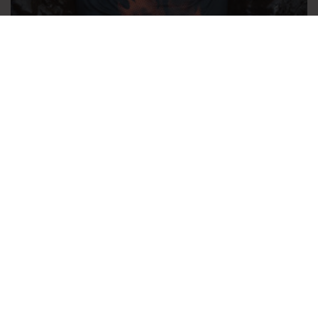
5KM (3-5 M) &
12+ HINDERNISSE
TICKETS FÜR ALLE STARTZEITEN:
€20 RABATT
MIT DEM CODE
:
TMBER245M
JETZT BUCHEN