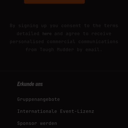
This site is protected by reCAPTCHA and
the Google
and
Privacy Policy
Terms of Service
apply.
By signing up you consent to the terms
detailed
and agree to receive
here
personalised commercial communications
from Tough Mudder by email.
Erkunde uns
Gruppenangebote
Internationale Event-Lizenz
Sponsor werden