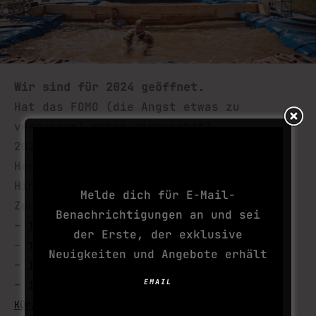
Wir sind für 2024 geöffnet.
Hat das FOMO (die Angst etwas zu
verpassen) schon eingesetzt?
ABONNIERE DEINE
2024 = eine Strecke. Eine
NÄCHSTE SUCHT
Herausforderung: 16+Kilometer, 20+
Hindernisse – wir wissen, dass du das
Melde dich für E-Mail-
Zeug dazu hast.
Benachrichtigungen an und sei
–
Tough Mudder Berlin-Brandenburg
der Erste, der exklusive
–
Tough Mudder NRW-EIFEL
Neuigkeiten und Angebote erhält
–
Tough Mudder Paris
EMAIL
–
1 weiterer deutscher Austragungsort folgt in
.
Kürze