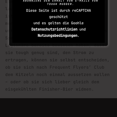
Elektrizitätsfeld mit 10.000 Volt zu
ABONNIERE DEN ERHALT VON E-MAILS VON
TOUGH MUDDER.
laufen, kann zwar ganz spaßig sein und
Diese Seite ist durch reCAPTCHA
ist eine Herausforderung für Deine
geschützt
und es gelten die Goohle
mentale Stärke, aber manche Mudders
Datenschutzrichtlinien
und
unter uns haben keine Lust, sich dieses
Nutzungsbedingungen
.
Spektakel mehrmals anzutun. Da unsere
Legionäre bereits bewiesen haben, dass
sie tough genug sind, den Strom zu
ertragen, können sie selbst entscheiden,
ob sie sich nach Frequent Flyers’ Club
dem Kitzeln noch einmal aussetzen wollen
– oder ob sie sich lieber gleich dem
eisgekühlten Finisher-Bier widmen.