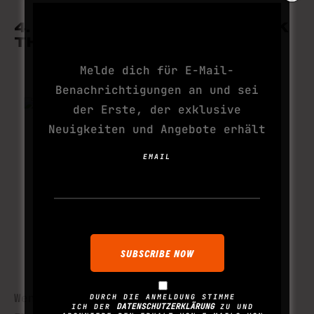
ABONNIERE DEINE
4. WAHLWEISE ELECTROSHOCK
NÄCHSTE SUCHT
THERAPY ÜBERSPRINGEN
Melde dich für E-Mail-
Benachrichtigungen an und sei
der Erste, der exklusive
Neuigkeiten und Angebote erhält
EMAIL
Wenn wir ganz ehrlich sind: Durch ein
DURCH DIE ANMELDUNG STIMME
DATENSCHUTZERKLÄRUNG
ICH DER
ZU UND