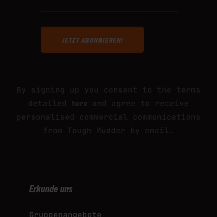
This site is protected by reCAPTCHA and
the Google
and
Privacy Policy
Terms of Service
apply.
By signing up you consent to the terms
detailed
and agree to receive
here
personalised commercial communications
from Tough Mudder by email.
Erkunde uns
Gruppenangebote