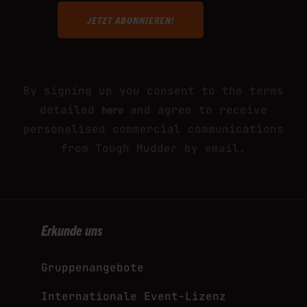
This site is protected by reCAPTCHA and
the Google
and
Privacy Policy
Terms of Service
apply.
By signing up you consent to the terms
detailed
and agree to receive
here
personalised commercial communications
from Tough Mudder by email.
Erkunde uns
Gruppenangebote
Internationale Event-Lizenz