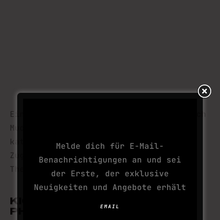
ABONNIERE DEINE
Ein gigantisches Trampolin, mit dem sich
NÄCHSTE SUCHT
Mudder hoch und gegen eine Wand
katapultieren. Stellen wir uns zum
Melde dich für E-Mail-
Zugucken fast so gut vor Electroshock
Benachrichtigungen an und sei
Therapy.
der Erste, der exklusive
Neuigkeiten und Angebote erhält
KICK THE BUCKET – STEPHEN
EMAIL
PHILLIPS