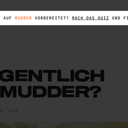
DEKA
PEAK
LA RUTA
M2O
HIGHLANDER
CO
U AUF
MUDDER
VORBEREITET?
MACH DAS QUIZ
UND FI
IGENTLICH
 MUDDER?
4, 2017