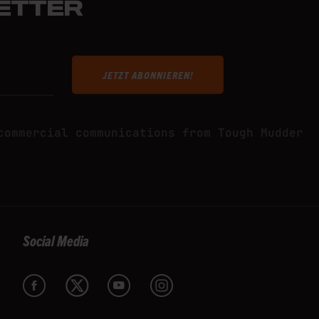
ETTER
d
Terms of Service
apply.
commercial communications from Tough Mudder
Social Media