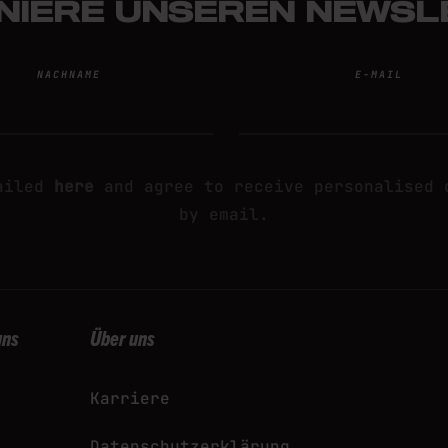
NIERE UNSEREN NEWSL
NACHNAME
E-MAIL
by reCAPTCHA and the Google
Privacy Policy
an
tailed
here
and agree to receive personalised 
by email.
uns
Über uns
Karriere
Datenschutzerklärung