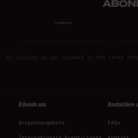
ABON
VORNAME
This site is protected 
By signing up you consent to the terms de
Erkunde uns
Kontaktiere 
Gruppenangebote
FAQs
Internationale Event-Lizenz
Kontakt