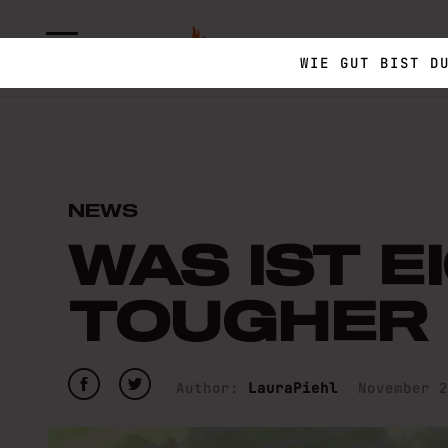
SPARTAN TRAIL
WIE GUT BIST D
NEWS
WAS IST E
TOUGHER
Author:
LauraPiehl
November 2