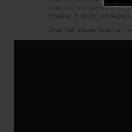
Gral (Ja, wir sprechen von e
Finisher T-Shirt und weitere
Schau Dir dieses Video an, u