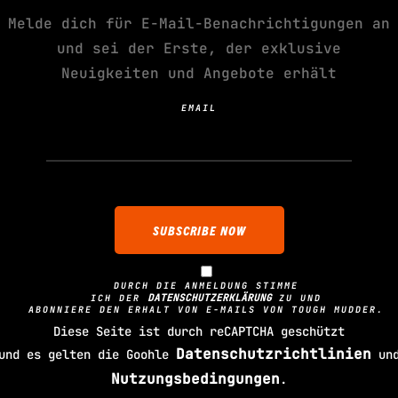
Melde dich für E-Mail-Benachrichtigungen an
die noch mehr wollen. Die sich bis ans
und sei der Erste, der exklusive
wissen wollen, wie weit sie gehen
Neuigkeiten und Angebote erhält
t anderen und gegen Dich selbst.
ch ganz oben.
EMAIL
em Start, so wie die anderen Mudder
dern helfen, den Kurs zu beenden und
DURCH DIE ANMELDUNG STIMME
 Wettkampfserie, zusammen mit
Toughest
DATENSCHUTZERKLÄRUNG
ICH DER
ZU UND
ABONNIERE DEN ERHALT VON E-MAILS VON TOUGH MUDDER.
Mudder
. Je weiter Du gehst, desto mehr
Diese Seite ist durch reCAPTCHA geschützt
eue Herausforderungen testen Dich
Datenschutzrichtlinien
und es gelten die Goohle
un
 genug bist. Wenn Du alle drei innerhalb
Nutzungsbedingungen
.
angst Du den
Holy Grail
– den heiligen