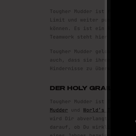
Tougher Mudder ist für die, 
Limit und weiter pushen und 
können. Es ist ein Rennen mi
Teamwork steht hier immer no
Tougher Mudder geloben vor d
auch, dass sie ihren Mit-Mud
Hindernisse zu überwinden.
DER HOLY GRAIL
Tougher Mudder ist Teil der
Mudder
und
World’s Toughest 
wird Dir abverlangt. Immer n
darauf, ob Du wirklich tough
eines Jahres bezwingst, erl