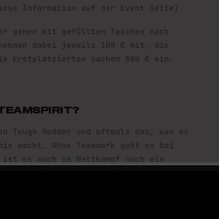
iese Information auf der Event Seite).
er gehen mit gefüllten Taschen nach
nehmen dabei jeweils 100 € mit, die
ie Erstplatzierten sacken 500 € ein.
 TEAMSPIRIT?
on Tough Mudder und oftmals das, was es
nis macht. Ohne Teamwork geht es bei
 ist es auch im Wettkampf noch ein
icht nur Teamwork, auch Mut und
ABONNIERE DEINE
chtige Werte für uns. Wir versuchen
d wir wollen Dir die Möglichkeit geben,
NÄCHSTE SUCHT