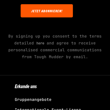
This site is protected by reCAPTCHA and
the Google
and
Privacy Policy
Terms of Service
apply.
By signing up you consent to the terms
detailed
and agree to receive
here
personalised commercial communications
from Tough Mudder by email.
Erkunde uns
Gruppenangebote
Internationale Event-Lizenz