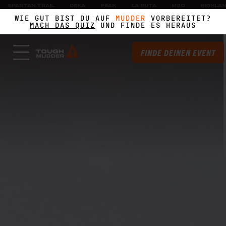
SPARTAN TRAIL
DEKA
PEAK
LA RUTA
M2O
HIGHLA
WIE GUT BIST DU AUF
MUDDER
VORBEREITET?
MACH DAS QUIZ
UND FINDE ES HERAUS
FINDE DEINEN EVENT